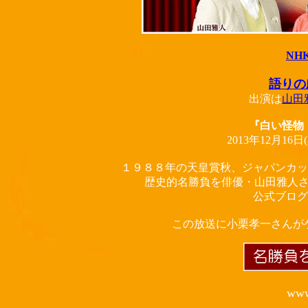
NH
語りの
出演は
山田
『白い怪物
2013年12月16日(
１９８８年の天皇賞秋、ジャパンカッ
歴史的名勝負を俳優・山田雅人
公式ブログ
この放送に小栗孝一さんが
www