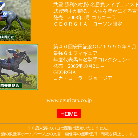
武豊 勝利の軌跡 名勝負フィギュアス
武豊騎手が贈る、人生を豊かにする言
発売 2008年1月 コカコーラ
ＧＥＯＲＧＩＡ ローソン限定
第４０回安田記念G1-(１９９０年５月
最強Ｇ１フィギュア
年度代表馬＆名騎手コレクション～
発売 2006年10月2日～
GEORGIA
コカ・コーラ ジョージア
www.oguricap.co.jp
２０歳未満の方には酒類は販売いたしません。
酒の浪漫亭ホームページ上の文書・画像等の無断使用・転載を禁止します。