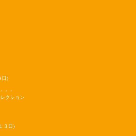
日)
説
・・・
コレクション
１３日)