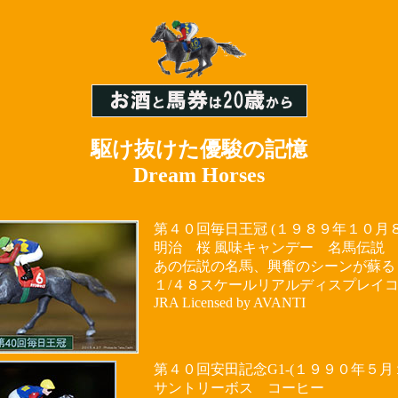
駆け抜けた優駿の記憶
Dream Horses
第４０回毎日王冠 (１９８９年１０月８
明治 桜 風味キャンデー 名馬伝
あの伝説の名馬、興奮のシーンが蘇る
１/４８スケールリアルディスプレイ
JRA Licensed by AVANTI
第４０回安田記念G1-(１９９０年５月
サントリーボス コーヒー