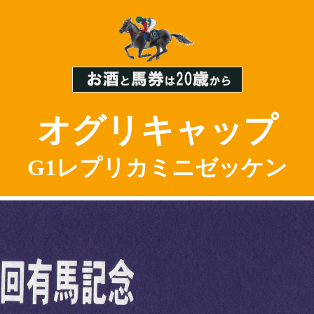
オグリキャップ
G1レプリカ
ミニ
ゼッケン